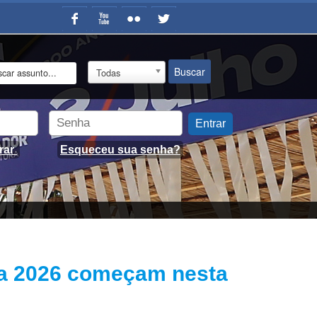
Buscar
Todas
Entrar
rar
Esqueceu sua senha?
ada 2026 começam nesta