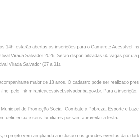
), às 14h, estarão abertas as inscrições para o Camarote Acessível i
tival Virada Salvador 2026. Serão disponibilizadas 60 vagas por dia
val Virada Salvador (27 a 31).
m acompanhante maior de 18 anos. O cadastro pode ser realizado pr
line, pelo link miranteacessivel.salvador.ba.gov.br. Para a inscrição
ia Municipal de Promoção Social, Combate à Pobreza, Esporte e Laz
m deficiência e seus familiares possam aproveitar a festa.
, o projeto vem ampliando a inclusão nos grandes eventos da cidade