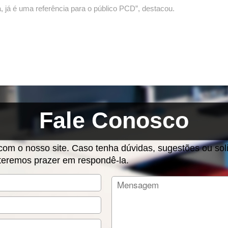
a, já é uma referência para o público PCD”, destacou.
Fale Conosco
m o nosso site. Caso tenha dúvidas, sugestões ou solic
eremos prazer em respondê-la.